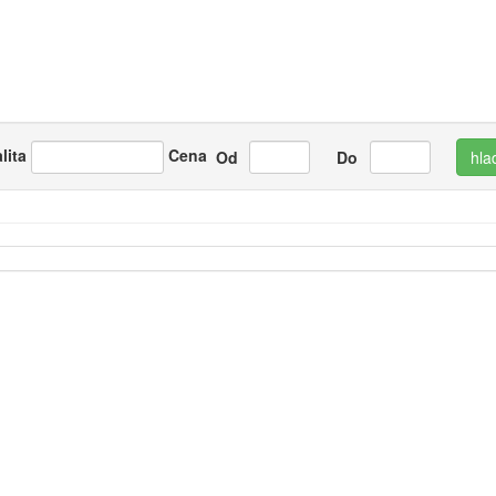
lita
Cena
Od
Do
hla