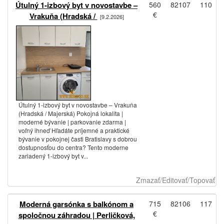
Útulný 1-izbový byt v novostavbe –
560
82107
110
€
Vrakuňa (Hradská /
[9.2.2026]
Útulný 1-izbový byt v novostavbe – Vrakuňa
(Hradská / Majerská) Pokojná lokalita |
moderné bývanie | parkovanie zdarma |
voľný ihneď Hľadáte príjemné a praktické
bývanie v pokojnej časti Bratislavy s dobrou
dostupnosťou do centra? Tento moderne
zariadený 1-izbový byt v...
Zmazať/Editovať/Topovať
Moderná garsónka s balkónom a
715
82106
117
€
spoločnou záhradou | Perličková,