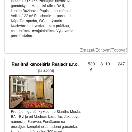
tč. 0907 715 766 Prenájom novostavba
garsónky na Majerská ulica, BA II,
koniec Ružinova. Popis nehnuteľnosti:
Veľkosť: 22 m² Poschodie: 1. poschodie
Kúpeľňa: sprcha, WC, umývadlo
Kuchyňa: kuchynská linka s práčkou,
chladničkou, dvojplatničkou Vybavenie:
posteľ, skriňa...
Zmazať/Editovať/Topovať
Realitná kancelária Realadr s.r.o.
530
81101
247
€
[31.3.2025]
Prenájom garsónky v centre Starého Mesta,
BA I. Byt je pri Modrom kostolíku, Jakubovo
námestie, Eurovea. Ponúkame na
prenájom kompletne zariadenú garsónku,
ktorá sa nachádza len 200 m od