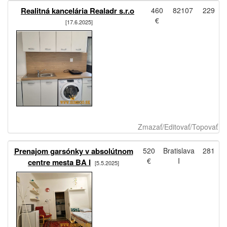
Realitná kancelária Realadr s.r.o
460
82107
229
€
[17.6.2025]
Zmazať/Editovať/Topovať
Prenajom garsónky v absolútnom
520
Bratislava
281
€
I
centre mesta BA I
[5.5.2025]