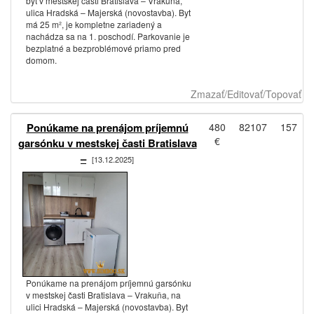
byt v mestskej časti Bratislava – Vrakuňa,
ulica Hradská – Majerská (novostavba). Byt
má 25 m², je kompletne zariadený a
nachádza sa na 1. poschodí. Parkovanie je
bezplatné a bezproblémové priamo pred
domom.
Zmazať/Editovať/Topovať
Ponúkame na prenájom príjemnú
480
82107
157
€
garsónku v mestskej časti Bratislava
–
[13.12.2025]
Ponúkame na prenájom príjemnú garsónku
v mestskej časti Bratislava – Vrakuňa, na
ulici Hradská – Majerská (novostavba). Byt