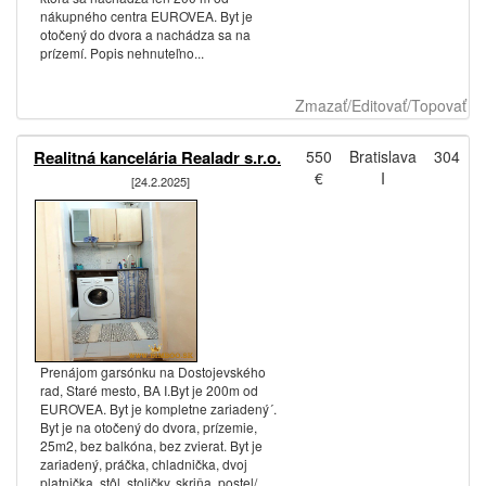
nákupného centra EUROVEA. Byt je
otočený do dvora a nachádza sa na
prízemí. Popis nehnuteľno...
Zmazať/Editovať/Topovať
Realitná kancelária Realadr s.r.o.
550
Bratislava
304
€
I
[24.2.2025]
Prenájom garsónku na Dostojevského
rad, Staré mesto, BA I.Byt je 200m od
EUROVEA. Byt je kompletne zariadený´.
Byt je na otočený do dvora, prízemie,
25m2, bez balkóna, bez zvierat. Byt je
zariadený, práčka, chladnička, dvoj
platnička, stôl, stoličky, skriňa, postel/