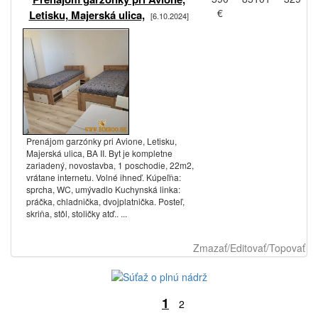
€
Letisku, Majerská ulica,
[6.10.2024]
Prenájom garzónky pri Avione, Letisku,
Majerská ulica, BA II. Byt je kompletne
zariadený, novostavba, 1 poschodie, 22m2,
vrátane internetu. Volné ihneď. Kúpeľňa:
sprcha, WC, umývadlo Kuchynská linka:
práčka, chladnička, dvojplatnička. Posteľ,
skriňa, stôl, stoličky atď.. ...
Zmazať/Editovať/Topovať
1
2