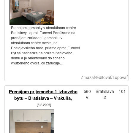
Prenájom garsónky v absolútnom centre
Bratislavy | oproti Eurovei Ponúkame na
prenájom zariadenú garsónku v
absolútnom centre mesta, na
Dostojevského rade, priamo oproti Eurovei.
Byt sa nachádza na prízemí tehlového
domu a je orientovaný do tichého
vnútorného dvora, čo zaručuje...
Zmazať/Editovať/Topovať
Prenájom príjemného 1-izbového
560
Bratislava
101
€
2
bytu – Bratislava – Vrakuňa,
[5.2.2026]