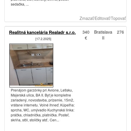
sedačka, ...
Zmazať/Editovať/Topovať
Realitná kancelária Realadr s.r.o.
340
Bratislava
276
€
II
[17.2.2025]
Prenájom garzónky pri Avione, Letisku,
Majerská ulica, BA II. Byt je kompletne
zariadený, novostavba, prízemie, 15m2,
vrátane internetu. Volné ihneď. Kúpeľňa:
sprcha, WC, umývadlo Kuchynská linka:
práčka, chladnička, platnička. Posteľ,
skriňa, stôl, stoličky atď.. Cen...