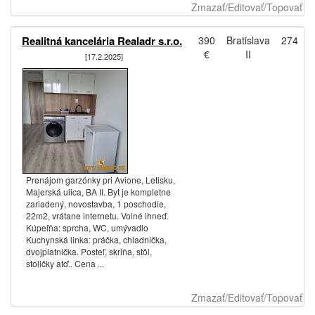
Zmazať/Editovať/Topovať
Realitná kancelária Realadr s.r.o.
390
Bratislava
274
€
II
[17.2.2025]
Prenájom garzónky pri Avione, Letisku,
Majerská ulica, BA II. Byt je kompletne
zariadený, novostavba, 1 poschodie,
22m2, vrátane internetu. Volné ihneď.
Kúpeľňa: sprcha, WC, umývadlo
Kuchynská linka: práčka, chladnička,
dvojplatnička. Posteľ, skriňa, stôl,
stoličky atď.. Cena ...
Zmazať/Editovať/Topovať