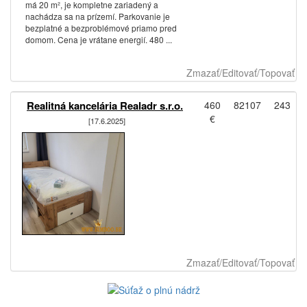
má 20 m², je kompletne zariadený a
nachádza sa na prízemí. Parkovanie je
bezplatné a bezproblémové priamo pred
domom. Cena je vrátane energií. 480 ...
Zmazať/Editovať/Topovať
Realitná kancelária Realadr s.r.o.
460
82107
243
€
[17.6.2025]
Zmazať/Editovať/Topovať