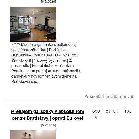
[9.2.2026]
???? Moderná garsónka s balkónom a
spoločnou záhradou | Perličková,
Bratislava – Podunajské Biskupice ????
Bratislava II | 1 izbový byt | 34 m² | 2.
poschodie | Kompletná rekonštrukcia
Ponúkame na prenájom modernú, svetlú
garsónku v novšom tehlovom dome na
Perličkovej ulic...
Zmazať/Editovať/Topovať
Prenájom garsónky v absolútnom
650
81101
133
€
centre Bratislavy | oproti Eurovei
[5.2.2026]