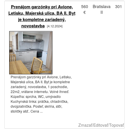
Prenájom garzónky pri Avione,
560
Bratislava
301
€
II
Letisku, Majerská ulica, BA II. Byt
je kompletne zariadený,
novostavba
[4.12.2024]
Prenájom garzónky pri Avione, Letisku,
Majerská ulica, BA II. Byt je kompletne
zariadený, novostavba, 1 poschodie,
22m2, vrátane internetu. Volné ihneď.
Kúpeľňa: sprcha, WC, umývadlo
Kuchynská linka: práčka, chladnička,
dvojplatnička. Posteľ, skriňa, stôl,
stoličky atď.. Cena ...
Zmazať/Editovať/Topovať