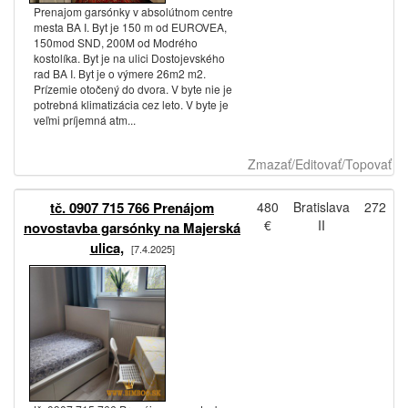
Prenajom garsónky v absolútnom centre
mesta BA I. Byt je 150 m od EUROVEA,
150mod SND, 200M od Modrého
kostolíka. Byt je na ulici Dostojevského
rad BA I. Byt je o výmere 26m2 m2.
Prízemie otočený do dvora. V byte nie je
potrebná klimatizácia cez leto. V byte je
veľmi príjemná atm...
Zmazať/Editovať/Topovať
tč. 0907 715 766 Prenájom
480
Bratislava
272
€
II
novostavba garsónky na Majerská
ulica,
[7.4.2025]