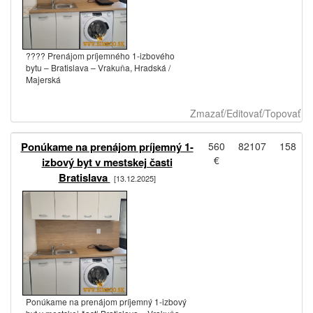
???? Prenájom príjemného 1-izbového
bytu – Bratislava – Vrakuňa, Hradská /
Majerská
Zmazať/Editovať/Topovať
Ponúkame na prenájom príjemný 1-
560
82107
158
€
izbový byt v mestskej časti
Bratislava
[13.12.2025]
Ponúkame na prenájom príjemný 1-izbový