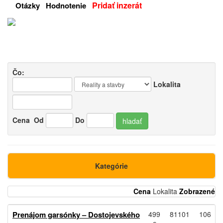
Pridať inzerát
Otázky
Hodnotenie
Čo:
Lokalita
Cena
Od
Do
hladať
Kategórie
Cena
Lokalita
Zobrazené
Prenájom garsónky – Dostojevského
499
81101
106