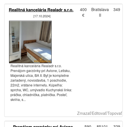
Realitná kancelária Realadr s.r.o.
400
Bratislava
349
€
II
[17.10.2024]
Realitná kancelária Realadr s.r.o.
Prenájom garzónky pri Avione, Letisku,
Majerská ulica, BA II. Byt je kompletne
zariadený, novostavba, 1 poschodie,
22m2, vrátane internetu. Kúpeľňa:
sprcha, WC, umývadlo Kuchynská linka:
práčka, chladnička, platnička. Posteľ,
skriňa, s...
Zmazať/Editovať/Topovať
Prenájom garzónky pri Avione,
590
85101
329