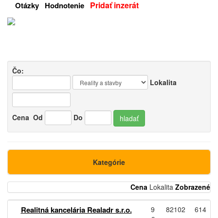
Pridať inzerát
Otázky
Hodnotenie
Čo:
Lokalita
Cena
Od
Do
hladať
Kategórie
Cena
Lokalita
Zobrazené
Realitná kancelária Realadr s.r.o.
9
82102
614