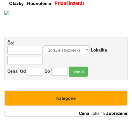
Pridať inzerát
Otázky
Hodnotenie
Čo:
Lokalita
Cena
Od
Do
hladať
Kategórie
Cena
Lokalita
Zobrazené