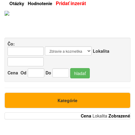
Pridať inzerát
Otázky
Hodnotenie
Čo:
Lokalita
Cena
Od
Do
hladať
Kategórie
Cena
Lokalita
Zobrazené