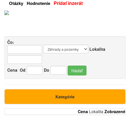
Pridať inzerát
Otázky
Hodnotenie
Čo:
Lokalita
Cena
Od
Do
hladať
Kategórie
Cena
Lokalita
Zobrazené