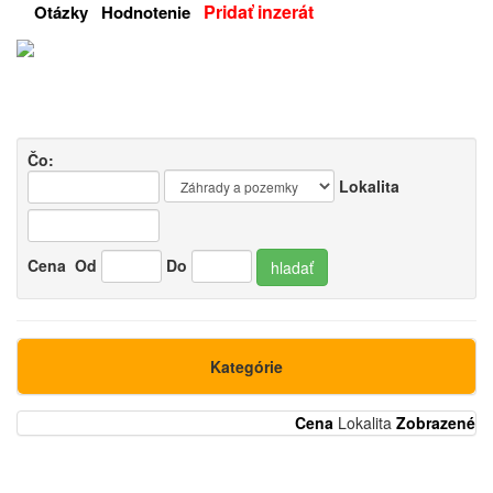
Pridať inzerát
Otázky
Hodnotenie
Čo:
Lokalita
Cena
Od
Do
hladať
Kategórie
Cena
Lokalita
Zobrazené