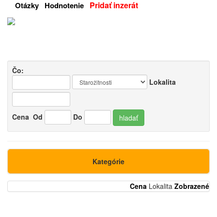
Pridať inzerát
Otázky
Hodnotenie
Čo:
Lokalita
Cena
Od
Do
hladať
Kategórie
Cena
Lokalita
Zobrazené