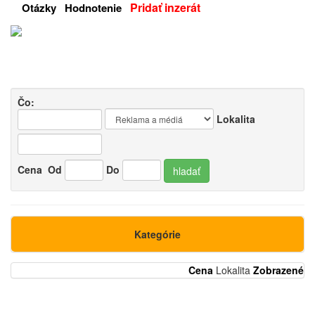
Pridať inzerát
Otázky
Hodnotenie
Čo:
Lokalita
Cena
Od
Do
hladať
Kategórie
Cena
Lokalita
Zobrazené